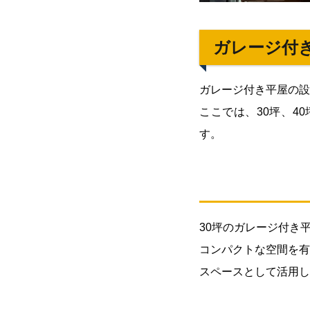
広さ
別お
すす
ガレージ付
めプ
ラン
ガレージ付き平屋の設
2.1.
ここでは、30坪、4
1: 30
坪：
す。
コン
パク
トで
機能
的な
30坪のガレージ付き平
空間
コンパクトな空間を有
2.2.
2: 40
スペースとして活用し
坪：
ゆと