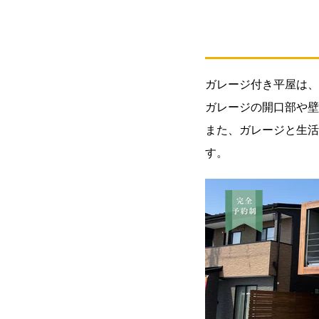
を拡
張
1.3.
3: デ
ガレージ付き平屋は、
ザイ
ガレージの開口部や壁
ン性
の高
また、ガレージと生活
い空
す。
間
2.
ガレ
ージ
付き
平屋
の間
取
り：