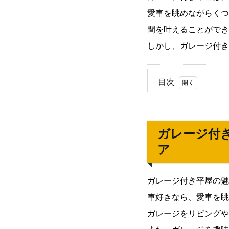
愛車を眺めながらくつ
間を叶えることができ
しかし、ガレージ付き
目次
1.
ガレ
ージ
ガレージ付
付き
ア
平屋
間取
り：
ガレージ付き平屋の魅
魅力
車好きなら、愛車を眺
的な
空間
ガレージをリビングや
を生