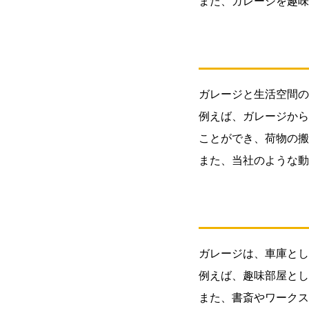
また、ガレージを趣味
み出
す間
取り
アイ
デア
ガレージと生活空間の
1.1.
例えば、ガレージから
1: ス
ムー
ことができ、荷物の搬
ズな
また、当社のような動
動線
と快
適な
生活
1.2.
ガレージは、車庫とし
2: ガ
レー
例えば、趣味部屋とし
ジの
また、書斎やワークス
用途