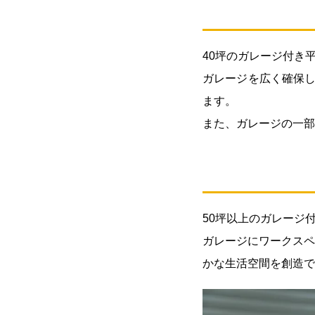
りあ
る家
族空
40坪のガレージ付き平
間
ガレージを広く確保し
2.3.
ます。
3: 50
坪：
また、ガレージの一部
贅沢
な空
間設
計
3.
50坪以上のガレージ
ま
ガレージにワークスペ
と
め
かな生活空間を創造で