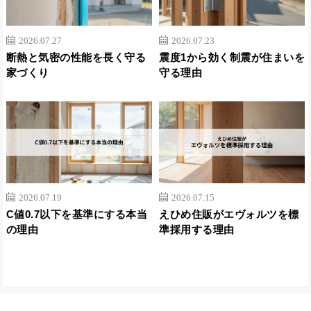
2026.07.27
2026.07.23
断熱と気密の性能を長く守る
震度1から効く制震が住まいを
家づくり
守る理由
2026.07.19
2026.07.15
C値0.7以下を基準にする本当
えひめ住販がエヴォルツを標
の理由
準採用する理由