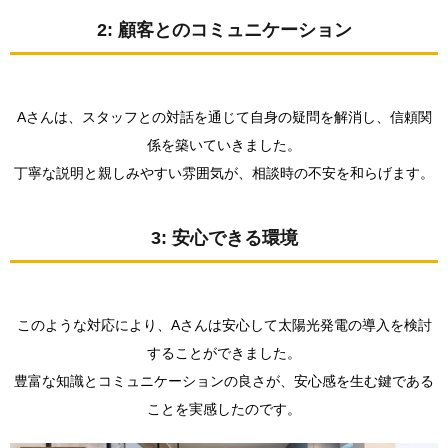
できる
環境
2: 顧客とのコミュニケーション
2.
ロー
ンの
不安
Aさんは、スタッフとの対話を通じて自身の疑問を解消し、信頼関
を解
係を築いていきました。
消す
る丁
丁寧な説明と親しみやすい雰囲気が、相談時の不安を和らげます。
寧な
対応
2.1.
3: 安心できる環境
1: 個別
対応
2.2.
このような対応により、Aさんは安心して太陽光発電の導入を検討
2: 詳細
な説明
することができました。
2.3.
豊富な知識とコミュニケーションの良さが、安心感を生む鍵である
3: 信頼
ことを実感したのです。
感の向
上