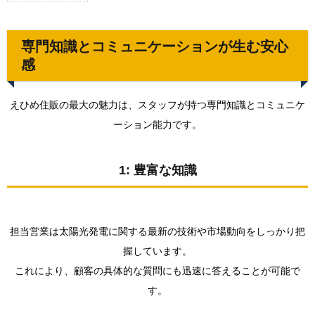
1.
専門
知識
とコ
専門知識とコミュニケーションが生む安心
ミュ
感
ニケ
ーシ
ョン
えひめ住販の最大の魅力は、スタッフが持つ専門知識とコミュニケ
が生
む安
ーション能力です。
心感
1.1.
1: 豊富な知識
1: 豊富
な知識
1.2.
2: 顧客
担当営業は太陽光発電に関する最新の技術や市場動向をしっかり把
とのコ
ミュニ
握しています。
ケーシ
ョン
これにより、顧客の具体的な質問にも迅速に答えることが可能で
す。
1.3.
3: 安心