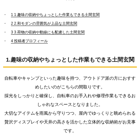
土間玄
関
1
1.趣味の収納やちょっとした作業もできる土間玄関
2.0.3.
2
2.和モダンの雰囲気が上品な土間玄関
3.荷物の
収納や
3
3.荷物の収納や動線にも配慮した土間玄関
動線に
4
投稿者プロフィール
も配慮
した土
間玄関
1.趣味の収納やちょっとした作業もできる土間玄関
3.
まと
め
自転車やキャンプといった趣味を持つ、アウトドア派の方におすす
めしたいのがこちらの間取りです。
採光をしっかりと確保し、自転車のお手入れや修理作業もできるお
しゃれなスペースとなりました。
大切なアイテムを雨風から守りつつ、屋内でゆっくりと眺められる
贅沢ディスプレイや天井の高さを活かした立体的な収納術がお見事
です。