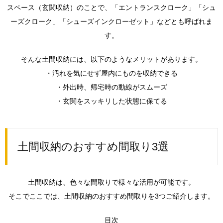
スペース（玄関収納）のことで、「エントランスクローク」「シュ
2.
土間
ーズクローク」「シューズインクローゼット」などとも呼ばれま
収納
す。
のお
すす
め間
そんな土間収納には、以下のようなメリットがあります。
取り
・汚れを気にせず屋内にものを収納できる
3選
・外出時、帰宅時の動線がスムーズ
2.0.1.
・玄関をスッキリした状態に保てる
1.趣味の
収納や
ちょっ
とした
作業も
土間収納のおすすめ間取り3選
できる
土間玄
関
土間収納は、色々な間取りで様々な活用が可能です。
2.0.2.
2.和モダ
そこでここでは、土間収納のおすすめ間取りを3つご紹介します。
ンの雰
囲気が
目次
上品な