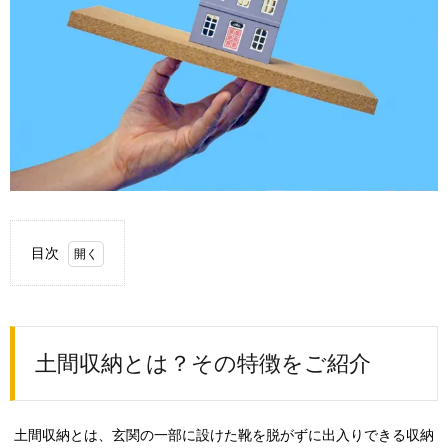
目次
1.
土間
収納
と
土間収納とは？その特徴をご紹介
は？
その
特徴
をご
土間収納とは、玄関の一部に設けた靴を脱がずに出入りできる収納
紹介