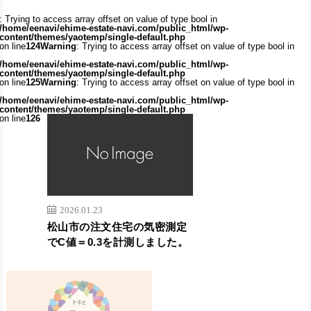
: Trying to access array offset on value of type bool in
/home/eenavi/ehime-estate-navi.com/public_html/wp-
content/themes/yaotemp/single-default.php
on line
124
Warning
: Trying to access array offset on value of type bool in
/home/eenavi/ehime-estate-navi.com/public_html/wp-
content/themes/yaotemp/single-default.php
on line
125
Warning
: Trying to access array offset on value of type bool in
/home/eenavi/ehime-estate-navi.com/public_html/wp-
content/themes/yaotemp/single-default.php
on line
126
2026.01.23
松山市の注文住宅の気密測定
でC値＝0.3を計測しました。