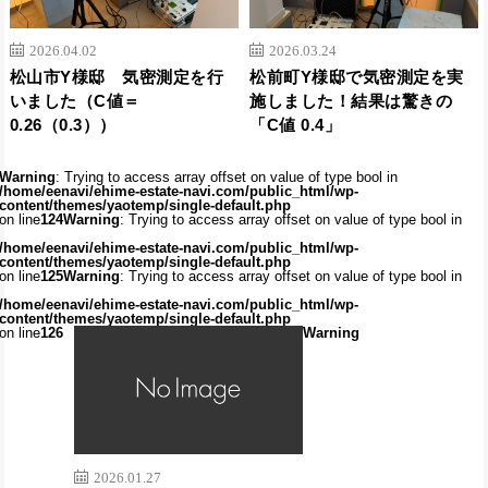
2026.04.02
2026.03.24
松山市Y様邸 気密測定を行
松前町Y様邸で気密測定を実
いました（C値＝
施しました！結果は驚きの
0.26（0.3））
「C値 0.4」
Warning
: Trying to access array offset on value of type bool in
/home/eenavi/ehime-estate-navi.com/public_html/wp-
content/themes/yaotemp/single-default.php
on line
124
Warning
: Trying to access array offset on value of type bool in
/home/eenavi/ehime-estate-navi.com/public_html/wp-
content/themes/yaotemp/single-default.php
on line
125
Warning
: Trying to access array offset on value of type bool in
/home/eenavi/ehime-estate-navi.com/public_html/wp-
content/themes/yaotemp/single-default.php
on line
126
Warning
2026.01.27