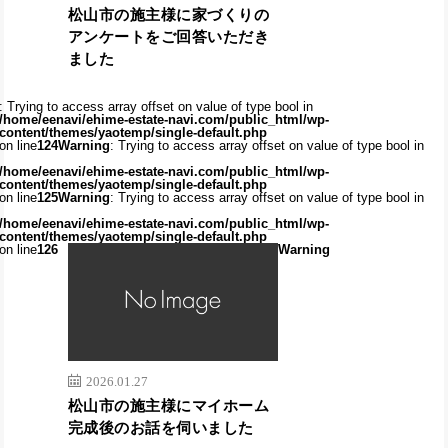
松山市の施主様に家づくりの
アンケートをご回答いただき
ました
: Trying to access array offset on value of type bool in
/home/eenavi/ehime-estate-navi.com/public_html/wp-
content/themes/yaotemp/single-default.php
on line
124
Warning
: Trying to access array offset on value of type bool in
/home/eenavi/ehime-estate-navi.com/public_html/wp-
content/themes/yaotemp/single-default.php
on line
125
Warning
: Trying to access array offset on value of type bool in
/home/eenavi/ehime-estate-navi.com/public_html/wp-
content/themes/yaotemp/single-default.php
on line
126
Warning
2026.01.27
松山市の施主様にマイホーム
完成後のお話を伺いました