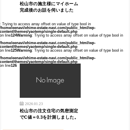
松山市の施主様にマイホーム
完成後のお話を伺いました
: Trying to access array offset on value of type bool in
/home/eenavi/ehime-estate-navi.com/public_html/wp-
content/themes/yaotemp/single-default.php
on line
124
Warning
: Trying to access array offset on value of type bool in
/home/eenavi/ehime-estate-navi.com/public_html/wp-
content/themes/yaotemp/single-default.php
on line
125
Warning
: Trying to access array offset on value of type bool in
/home/eenavi/ehime-estate-navi.com/public_html/wp-
content/themes/yaotemp/single-default.php
on line
126
2026.01.23
松山市の注文住宅の気密測定
でC値＝0.3を計測しました。