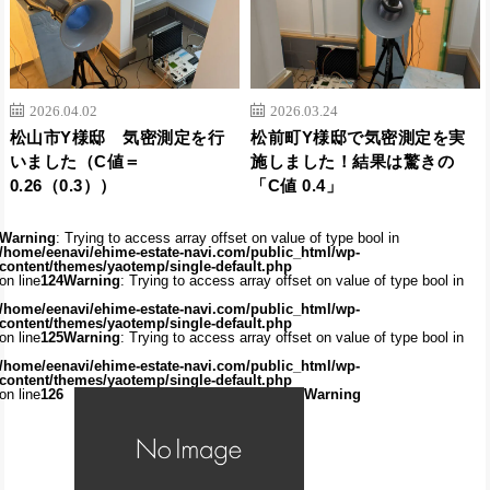
2026.04.02
2026.03.24
松山市Y様邸 気密測定を行
松前町Y様邸で気密測定を実
いました（C値＝
施しました！結果は驚きの
0.26（0.3））
「C値 0.4」
Warning
: Trying to access array offset on value of type bool in
/home/eenavi/ehime-estate-navi.com/public_html/wp-
content/themes/yaotemp/single-default.php
on line
124
Warning
: Trying to access array offset on value of type bool in
/home/eenavi/ehime-estate-navi.com/public_html/wp-
content/themes/yaotemp/single-default.php
on line
125
Warning
: Trying to access array offset on value of type bool in
/home/eenavi/ehime-estate-navi.com/public_html/wp-
content/themes/yaotemp/single-default.php
on line
126
Warning