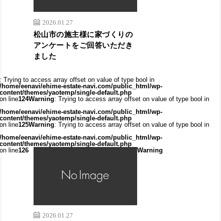
2026.01.27
松山市の施主様に家づくりの
アンケートをご回答いただき
ました
: Trying to access array offset on value of type bool in
/home/eenavi/ehime-estate-navi.com/public_html/wp-
content/themes/yaotemp/single-default.php
on line
124
Warning
: Trying to access array offset on value of type bool in
/home/eenavi/ehime-estate-navi.com/public_html/wp-
content/themes/yaotemp/single-default.php
on line
125
Warning
: Trying to access array offset on value of type bool in
/home/eenavi/ehime-estate-navi.com/public_html/wp-
content/themes/yaotemp/single-default.php
on line
126
Warning
2026.01.27