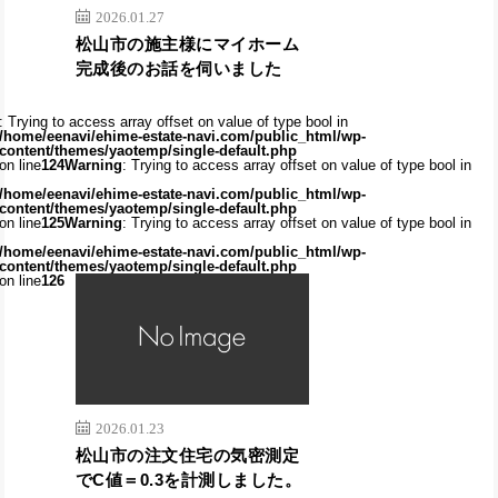
2026.01.27
松山市の施主様にマイホーム
完成後のお話を伺いました
: Trying to access array offset on value of type bool in
/home/eenavi/ehime-estate-navi.com/public_html/wp-
content/themes/yaotemp/single-default.php
on line
124
Warning
: Trying to access array offset on value of type bool in
/home/eenavi/ehime-estate-navi.com/public_html/wp-
content/themes/yaotemp/single-default.php
on line
125
Warning
: Trying to access array offset on value of type bool in
/home/eenavi/ehime-estate-navi.com/public_html/wp-
content/themes/yaotemp/single-default.php
on line
126
2026.01.23
松山市の注文住宅の気密測定
でC値＝0.3を計測しました。