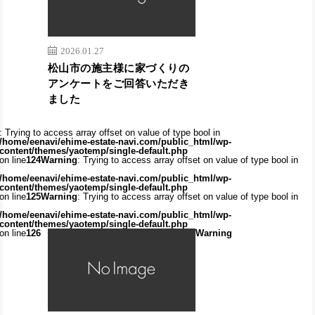
2026.01.27
松山市の施主様に家づくりの
アンケートをご回答いただき
ました
: Trying to access array offset on value of type bool in
/home/eenavi/ehime-estate-navi.com/public_html/wp-
content/themes/yaotemp/single-default.php
on line
124
Warning
: Trying to access array offset on value of type bool in
/home/eenavi/ehime-estate-navi.com/public_html/wp-
content/themes/yaotemp/single-default.php
on line
125
Warning
: Trying to access array offset on value of type bool in
/home/eenavi/ehime-estate-navi.com/public_html/wp-
content/themes/yaotemp/single-default.php
on line
126
Warning