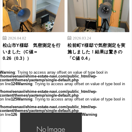
2026.04.02
2026.03.24
松山市Y様邸 気密測定を行
松前町Y様邸で気密測定を実
いました（C値＝
施しました！結果は驚きの
0.26（0.3））
「C値 0.4」
Warning
: Trying to access array offset on value of type bool in
/home/eenavi/ehime-estate-navi.com/public_html/wp-
content/themes/yaotemp/single-default.php
on line
124
Warning
: Trying to access array offset on value of type bool in
/home/eenavi/ehime-estate-navi.com/public_html/wp-
content/themes/yaotemp/single-default.php
on line
125
Warning
: Trying to access array offset on value of type bool in
/home/eenavi/ehime-estate-navi.com/public_html/wp-
content/themes/yaotemp/single-default.php
on line
126
Warning