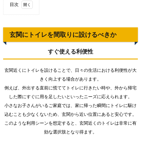
目次
1.
玄関
にト
イレ
玄関にトイレを間取りに設けるべきか
を間
取り
に設
すぐ使える利便性
ける
べき
か
玄関近くにトイレを設けることで、日々の生活における利便性が大
1.1.
きく向上する場合があります。
すぐ使
例えば、外出する直前に慌ててトイレに行きたい時や、外から帰宅
える利
便性
した際にすぐに用を足したいといったニーズに応えられます。
小さなお子さんがいるご家庭では、家に帰った瞬間にトイレに駆け
1.2.
生活空
込むことも少なくないため、玄関から近い位置にあると安心です。
間への
このような利用シーンを想定すると、玄関近くのトイレは非常に有
影響
効な選択肢となり得ます。
2.
玄関