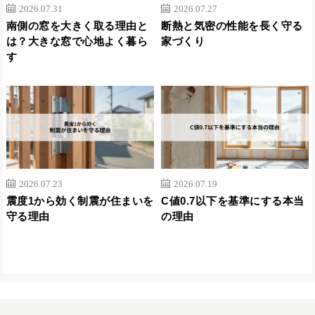
2026.07.31
2026.07.27
南側の窓を大きく取る理由と
断熱と気密の性能を長く守る
は？大きな窓で心地よく暮ら
家づくり
す
2026.07.23
2026.07.19
震度1から効く制震が住まいを
C値0.7以下を基準にする本当
守る理由
の理由