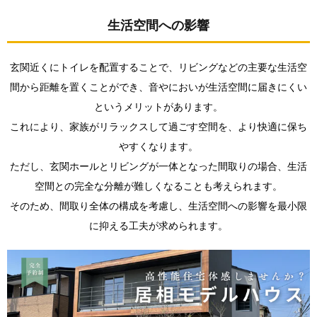
近く
のト
生活空間への影響
イレ
間取
りで
玄関近くにトイレを配置することで、リビングなどの主要な生活空
注意
間から距離を置くことができ、音やにおいが生活空間に届きにくい
すべ
き点
というメリットがあります。
2.1.
これにより、家族がリラックスして過ごす空間を、より快適に保ち
来客時
やすくなります。
の配慮
ただし、玄関ホールとリビングが一体となった間取りの場合、生活
2.2.
空間との完全な分離が難しくなることも考えられます。
風水対
策
そのため、間取り全体の構成を考慮し、生活空間への影響を最小限
3.
に抑える工夫が求められます。
よく
ある
質問
4.
まと
め