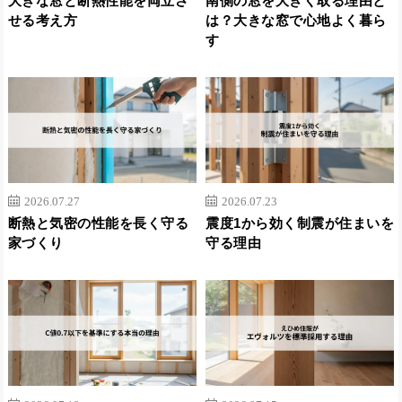
大きな窓と断熱性能を両立さ
南側の窓を大きく取る理由と
せる考え方
は？大きな窓で心地よく暮ら
す
2026.07.27
2026.07.23
断熱と気密の性能を長く守る
震度1から効く制震が住まいを
家づくり
守る理由