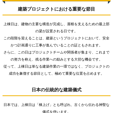
1.1.
建築プ
建築プロジェクトにおける重要な節目
ロジェ
クトに
おける
上棟日は、建物の主要な構造が完成し、屋根を支えるための最上部
重要な
節目
の梁が設置される日です。
この段階を迎えることは、建築というプロジェクトにおいて、安全
1.2.
日本の
かつ計画通りに工事が進んでいることの証ともされます。
伝統的
さらに、この日はプロジェクトチームや関係者が集まり、これまで
な建築
儀式
の努力を称え、残る作業への励みとする大切な機会です。
2.
従って、上棟日は単なる建築作業の一環ではなく、プロジェクトの
上棟
成功を象徴する節目として、極めて重要な位置を占めます。
日の
適切
な過
ごし
日本の伝統的な建築儀式
方
2.1.
日本では、上棟日は「棟上げ」とも呼ばれ、古くから伝わる神聖な
儀式の
準備と
儀式を伴います。