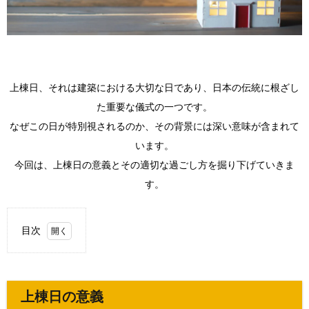
上棟日、それは建築における大切な日であり、日本の伝統に根ざし
た重要な儀式の一つです。
なぜこの日が特別視されるのか、その背景には深い意味が含まれて
います。
今回は、上棟日の意義とその適切な過ごし方を掘り下げていきま
す。
目次
1.
上棟
日の
意義
上棟日の意義