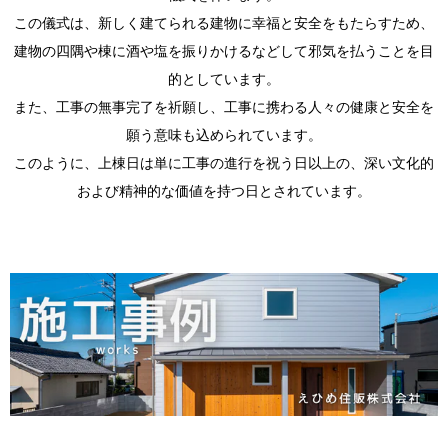
注意点
この儀式は、新しく建てられる建物に幸福と安全をもたらすため、
2.2.
建物の四隅や棟に酒や塩を振りかけるなどして邪気を払うことを目
当日の
的としています。
流れと
参加者
また、工事の無事完了を祈願し、工事に携わる人々の健康と安全を
の役割
願う意味も込められています。
3.
このように、上棟日は単に工事の進行を祝う日以上の、深い文化的
まと
め
および精神的な価値を持つ日とされています。