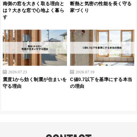
南側の窓を大きく取る理由と
断熱と気密の性能を長く守る
は？大きな窓で心地よく暮ら
家づくり
す
2026.07.23
2026.07.19
震度1から効く制震が住まいを
C値0.7以下を基準にする本当
守る理由
の理由