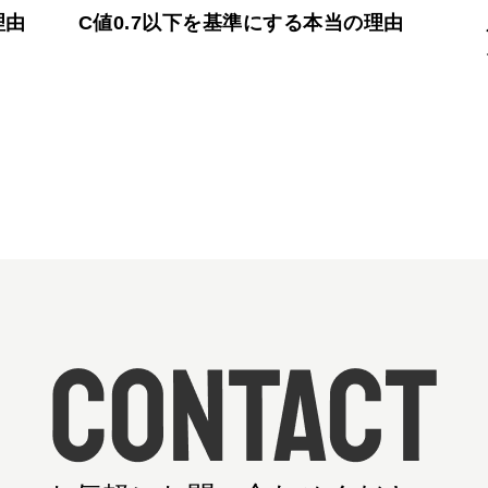
理由
C値0.7以下を基準にする本当の理由