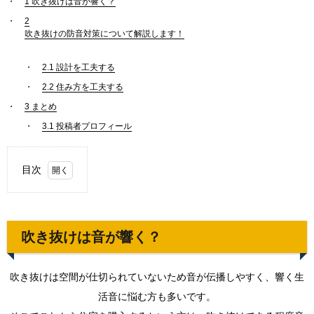
1
吹き抜けは音が響く？
2
吹き抜けの防音対策について解説します！
2.1
設計を工夫する
2.2
住み方を工夫する
3
まとめ
3.1
投稿者プロフィール
目次
1.
吹き
抜け
は音
吹き抜けは音が響く？
が響
く？
吹き抜けは空間が仕切られていないため音が伝播しやすく、響く生
1.1.
設計を
活音に悩む方も多いです。
工夫す