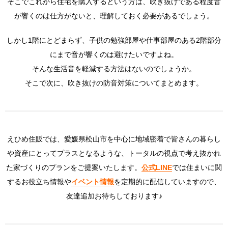
そこでこれから住宅を購入するという方は、吹き抜けである程度音
る
が響くのは仕方がないと、理解しておく必要があるでしょう。
1.2.
住み方
しかし1階にとどまらず、子供の勉強部屋や仕事部屋のある2階部分
を工夫
する
にまで音が響くのは避けたいですよね。
2.
そんな生活音を軽減する方法はないのでしょうか。
そこで次に、吹き抜けの防音対策についてまとめます。
3.
まと
め
えひめ住販では、愛媛県松山市を中心に地域密着で皆さんの暮らし
や資産にとってプラスとなるような、トータルの視点で考え抜かれ
た家づくりのプランをご提案いたします。
公式LINE
では住まいに関
するお役立ち情報や
イベント情報
を定期的に配信していますので、
友達追加お待ちしております♪