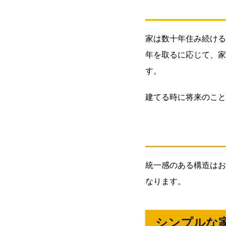
め3
つ
の
家は数十年住み続ける
ポ
イ
年を取るに応じて、家
ン
す。
ト
1.1.
建てる時に将来のこと
LDK
のス
ペー
スを
確保
統一感のある構造はお
する
なります。
1.2.
間取
りは
シンプルな
カス