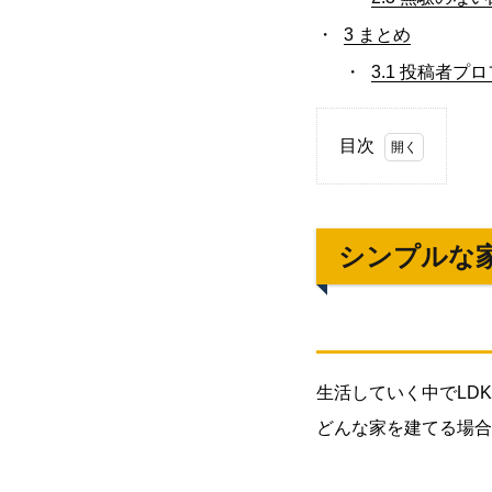
3
まとめ
3.1
投稿者プロ
目次
1.
シ
ン
シンプルな
プ
ル
な
家
の
生活していく中でLD
間
取
どんな家を建てる場合
り
決