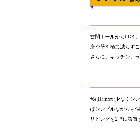
タマ
イズ
しや
すい
よう
玄関ホールからLDK
にす
扉や壁を極力減らすこ
る
さらに、キッチン、ラ
1.3.
階ご
との
柱・
壁の
形は凹凸が少なくシン
位置
を統
ばシンプルながらも個
一す
リビングを2階に設置
る
2.