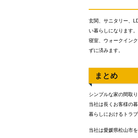
シン
プル
な家
玄関、サニタリー、L
の間
取り
い暮らしになります。
例を
寝室、ウォークインク
ご紹
ずに済みます。
介！
2.1.
ワン
まとめ
フロ
アの
よう
シンプルな家の間取り
な開
当社は長くお客様の暮
放的
暮らしにおけるトラブ
な間
取り
当社は愛媛県松山市を
2.2.