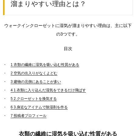
溜まりやすい理由とは？
ット
に湿
気が
溜ま
ウォークインクローゼットに湿気が溜まりやすい理由は、主に以下
りや
すい
の3つです。
理由
と
は？
目次
1.0.1.
1
衣類の繊維に湿気を吸い込む性質がある
衣類の
繊維に
2
空気の出入りがなくよどむ
湿気を
3
建物の北側にあることが多い
吸い込
む性質
4
1.衣類に入り込んだ湿気をできるだけ飛ばす
がある
5
2.クローゼットを換気する
1.0.2.
6
3.身近なアイテムで除湿剤を作る
空気の
7
投稿者プロフィール
出入り
がなく
よどむ
衣類の繊維に湿気を吸い込む性質がある