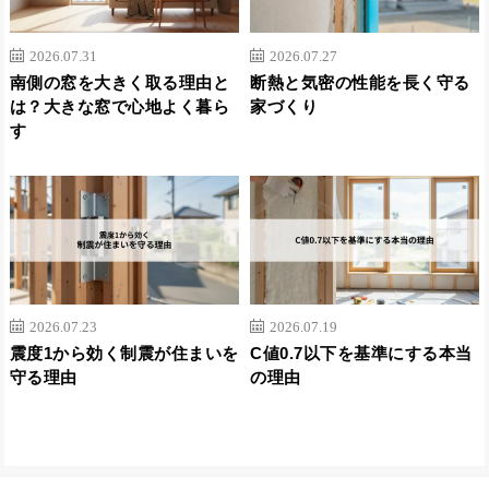
2026.07.31
2026.07.27
南側の窓を大きく取る理由と
断熱と気密の性能を長く守る
は？大きな窓で心地よく暮ら
家づくり
す
2026.07.23
2026.07.19
震度1から効く制震が住まいを
C値0.7以下を基準にする本当
守る理由
の理由