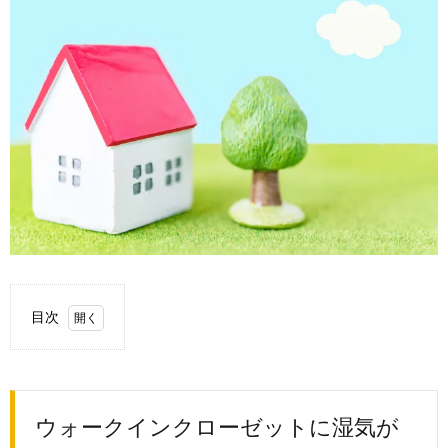
目次
1.
ウォ
ーク
イン
ウォークインクローゼットに湿気が
クロ
ーゼ