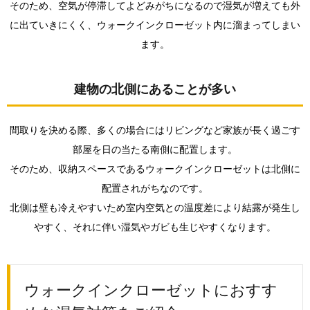
そのため、空気が停滞してよどみがちになるので湿気が増えても外
んだ湿
気をで
に出ていきにくく、ウォークインクローゼット内に溜まってしまい
きるだ
ます。
け飛ば
す
2.0.2.
建物の北側にあることが多い
2.クロー
ゼット
を換気
間取りを決める際、多くの場合にはリビングなど家族が長く過ごす
する
部屋を日の当たる南側に配置します。
2.0.3.
そのため、収納スペースであるウォークインクローゼットは北側に
3.身近な
アイテ
配置されがちなのです。
ムで除
北側は壁も冷えやすいため室内空気との温度差により結露が発生し
湿剤を
作る
やすく、それに伴い湿気やガビも生じやすくなります。
3.
まと
め
ウォークインクローゼットにおすす