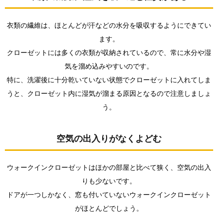
1.0.3.
建物の
北側に
衣類の繊維は、ほとんどが汗などの水分を吸収するようにできてい
あるこ
とが多
ます。
い
クローゼットには多くの衣類が収納されているので、常に水分や湿
2.
気を溜め込みやすいのです。
ウォ
特に、洗濯後に十分乾いていない状態でクローゼットに入れてしま
ーク
イン
うと、クローゼット内に湿気が溜まる原因となるので注意しましょ
クロ
う。
ーゼ
ット
にお
すす
空気の出入りがなくよどむ
めな
湿気
対策
ウォークインクローゼットはほかの部屋と比べて狭く、空気の出入
をご
紹介
りも少ないです。
ドアが一つしかなく、窓も付いていないウォークインクローゼット
2.0.1.
1.衣類に
がほとんどでしょう。
入り込