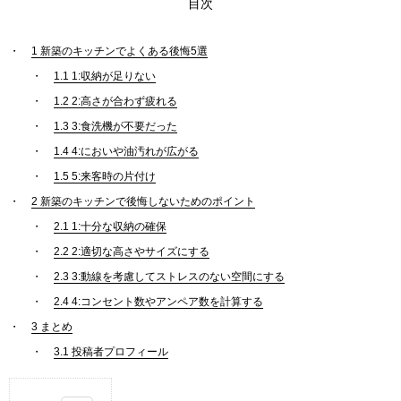
目次
1
新築のキッチンでよくある後悔5選
1.1
1:収納が足りない
1.2
2:高さが合わず疲れる
1.3
3:食洗機が不要だった
1.4
4:においや油汚れが広がる
1.5
5:来客時の片付け
2
新築のキッチンで後悔しないためのポイント
2.1
1:十分な収納の確保
2.2
2:適切な高さやサイズにする
2.3
3:動線を考慮してストレスのない空間にする
2.4
4:コンセント数やアンペア数を計算する
3
まとめ
3.1
投稿者プロフィール