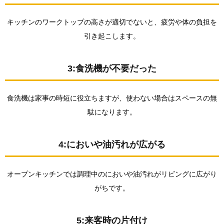
機が不
要だっ
キッチンのワークトップの高さが適切でないと、疲労や体の負担を
た
引き起こします。
1.4.
4:にお
いや油
汚れが
3:食洗機が不要だった
広がる
1.5.
食洗機は家事の時短に役立ちますが、使わない場合はスペースの無
5:来客
時の片
駄になります。
付け
2.
4:においや油汚れが広がる
新築
のキ
ッチ
ンで
オープンキッチンでは調理中のにおいや油汚れがリビングに広がり
後悔
がちです。
しな
いた
めの
ポイ
5:来客時の片付け