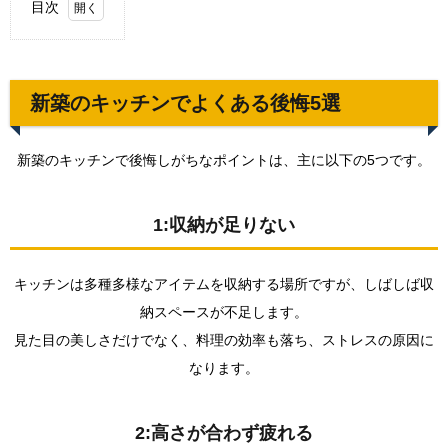
目次
1.
新築
のキ
ッチ
新築のキッチンでよくある後悔5選
ンで
よく
ある
新築のキッチンで後悔しがちなポイントは、主に以下の5つです。
後悔
5選
1.1.
1:収納が足りない
1:収納
が足り
ない
キッチンは多種多様なアイテムを収納する場所ですが、しばしば収
1.2.
納スペースが不足します。
2:高さ
見た目の美しさだけでなく、料理の効率も落ち、ストレスの原因に
が合わ
ず疲れ
なります。
る
1.3.
2:高さが合わず疲れる
3:食洗