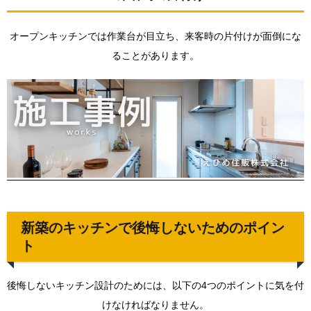
ント
2.1.
オープンキッチンでは作業台が目立ち、来客時の片付けが面倒にな
1:十分
な収納
ることがあります。
の確保
2.2.
2:適切
な高さ
やサイ
ズにす
る
2.3.
3:動線
を考慮
してス
新築のキッチンで後悔しないためのポイン
トレス
のない
ト
空間に
する
後悔しないキッチン設計のためには、以下の4つのポイントに気を付
2.4.
4:コン
けなければなりません。