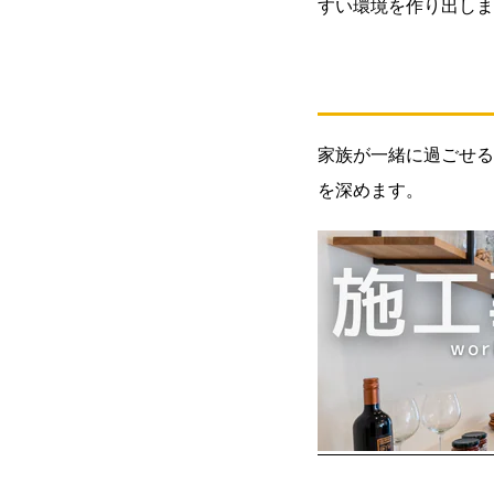
すい環境を作り出しま
2.3.
3:共
有ス
ペー
スの
家族が一緒に過ごせる
設計
を深めます。
3.
□ま
と
め