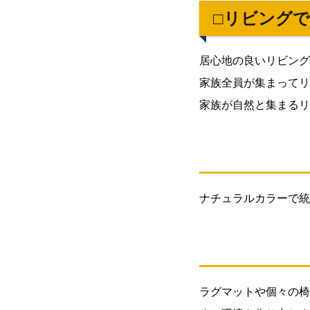
つ
□リビング
の
条
件
居心地の良いリビング
家族全員が集まってリ
2.1.
1:居
家族が自然と集まるリ
心地
の良
さを
追求
2.2.
ナチュラルカラーで統
2:
個々
の居
場所
と適
度な
ラグマットや個々の椅
距離