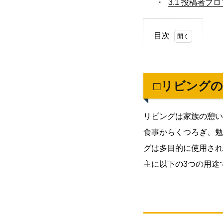
3.1
投稿者プロ
目次
1.
□リ
ビン
□リビング
グの
用途
と
リビングは家族の憩い
は？
食事からくつろぎ、勉
家族
グは多目的に使用され
の生
活を
主に以下の3つの用途
豊か
にす
る多
目的
空間