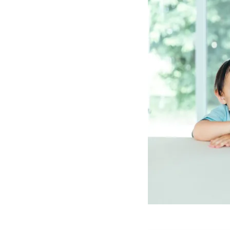
2.
□リ
ビ
ン
グ
で
家
族
が
自
然
と
集
ま
る
た
め
の3