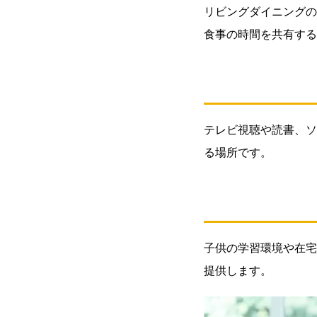
リビングダイニングの
1.1.
食事の時間を共有する
1:食
事を
共に
する
1.2.
テレビ視聴や読書、ソ
2:く
つろ
る場所です。
ぎの
時間
1.3.
3:勉
強や
子供の学習環境や在宅
仕事
提供します。
のス
ペー
ス