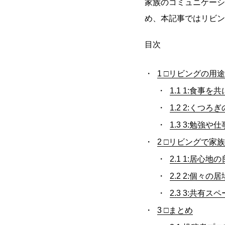
家族のコミュニケーシ
め、本記事ではリビン
目次
1
□リビングの用
1.1
1:食事を共
1.2
2:くつろぎ
1.3
3:勉強や
2
□リビングで家族
2.1
1:居心地の
2.2
2:個々の
2.3
3:共有スペ
3
□まとめ