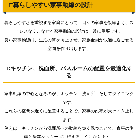
やす
□暮らしやすい家事動線の設計
い家
事動
線の
暮らしやすさを重視する家庭にとって、日々の家事を効率よく、ス
設計
トレスなくこなせる家事動線の設計は非常に重要です。
1.1.
良い家事動線は、生活の質を向上させ、家族全員が快適に過ごせる
1:キッ
チン、
空間を作り出します。
洗面
所、バ
スルー
1:キッチン、洗面所、バスルームの配置を最適化す
ムの配
る
置を最
適化す
る
家事動線の中心となるのが、キッチン、洗面所、そしてダイニング
1.2.
です。
2:収納
スペー
これらの空間を近くに配置することで、家事の効率が大きく向上し
スの配
置を工
ます。
夫する
例えば、キッチンから洗面所への動線を短く保つことで、食事の準
1.3.
備と洗濯をスムーズに行えるようになります。