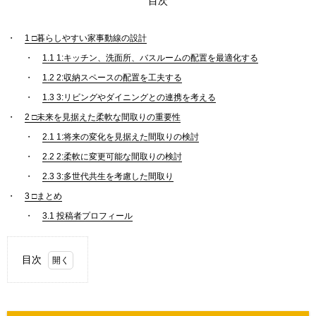
目次
1
□暮らしやすい家事動線の設計
1.1
1:キッチン、洗面所、バスルームの配置を最適化する
1.2
2:収納スペースの配置を工夫する
1.3
3:リビングやダイニングとの連携を考える
2
□未来を見据えた柔軟な間取りの重要性
2.1
1:将来の変化を見据えた間取りの検討
2.2
2:柔軟に変更可能な間取りの検討
2.3
3:多世代共生を考慮した間取り
3
□まとめ
3.1
投稿者プロフィール
目次
1.
□暮
らし