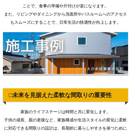
検討
ことで、食事の準備や片付けが楽になります。
2.2.
また、リビングやダイニングから洗面所やバスルームへのアクセス
2:柔軟
もスムーズにすることで、日常生活の快適性が向上します。
に変更
可能な
間取り
の検討
2.3.
3:多世
代共生
を考慮
した間
取り
3.
□ま
□未来を見据えた柔軟な間取りの重要性
とめ
家族のライフステージは時間と共に変化します。
子供の成長、親の老後など、家族構成や生活スタイルの変化に柔軟
に対応できる間取りの設計は、長期的に暮らしやすさを保つために