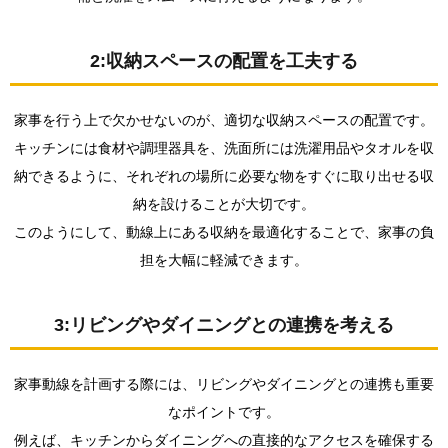
3:リビ
ングや
ダイニ
2:収納スペースの配置を工夫する
ングと
の連携
を考え
る
家事を行う上で欠かせないのが、適切な収納スペースの配置です。
キッチンには食材や調理器具を、洗面所には洗濯用品やタオルを収
2.
□未
納できるように、それぞれの場所に必要な物をすぐに取り出せる収
来を
納を設けることが大切です。
見据
えた
このようにして、動線上にある収納を最適化することで、家事の負
柔軟
担を大幅に軽減できます。
な間
取り
の重
要性
3:リビングやダイニングとの連携を考える
2.1.
1:将来
家事動線を計画する際には、リビングやダイニングとの連携も重要
の変化
を見据
なポイントです。
えた間
例えば、キッチンからダイニングへの直接的なアクセスを確保する
取りの