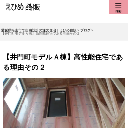
愛媛県松山市で自由設計の注文住宅｜えひめ住販
>
ブログ
>
【井門町モデルＡ棟】高性能住宅である理由その２
【井門町モデルＡ棟】高性能住宅であ
る理由その２