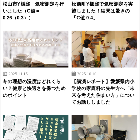
松山市Y様邸 気密測定を行
松前町Y様邸で気密測定を実
いました（C値＝
施しました！結果は驚きの
0.26（0.3））
「C値 0.4」
2025.11.15
2025.10.10
冬の理想の湿度はどれくら
【講演レポート】愛媛県内小
い？健康と快適さを保つため
学校の家庭科の先生方へ「未
のポイント
来を考えた住まい方」につい
てお話ししました