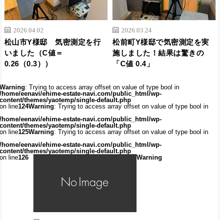
2026.04.02
2026.03.24
松山市Y様邸 気密測定を行
松前町Y様邸で気密測定を実
いました（C値＝
施しました！結果は驚きの
0.26（0.3））
「C値 0.4」
Warning
: Trying to access array offset on value of type bool in
/home/eenavi/ehime-estate-navi.com/public_html/wp-
content/themes/yaotemp/single-default.php
on line
124
Warning
: Trying to access array offset on value of type bool in
/home/eenavi/ehime-estate-navi.com/public_html/wp-
content/themes/yaotemp/single-default.php
on line
125
Warning
: Trying to access array offset on value of type bool in
/home/eenavi/ehime-estate-navi.com/public_html/wp-
content/themes/yaotemp/single-default.php
on line
126
Warning