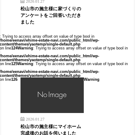
2026.01.27
松山市の施主様に家づくりの
アンケートをご回答いただき
ました
: Trying to access array offset on value of type bool in
/home/eenavi/ehime-estate-navi.com/public_html/wp-
content/themes/yaotemp/single-default.php
on line
124
Warning
: Trying to access array offset on value of type bool in
/home/eenavi/ehime-estate-navi.com/public_html/wp-
content/themes/yaotemp/single-default.php
on line
125
Warning
: Trying to access array offset on value of type bool in
/home/eenavi/ehime-estate-navi.com/public_html/wp-
content/themes/yaotemp/single-default.php
on line
126
Warning
2026.01.27
松山市の施主様にマイホーム
完成後のお話を伺いました