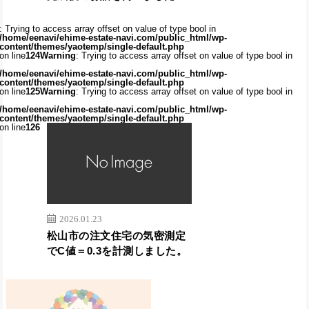
: Trying to access array offset on value of type bool in
/home/eenavi/ehime-estate-navi.com/public_html/wp-
content/themes/yaotemp/single-default.php
on line
124
Warning
: Trying to access array offset on value of type bool in
/home/eenavi/ehime-estate-navi.com/public_html/wp-
content/themes/yaotemp/single-default.php
on line
125
Warning
: Trying to access array offset on value of type bool in
/home/eenavi/ehime-estate-navi.com/public_html/wp-
content/themes/yaotemp/single-default.php
on line
126
2026.01.23
松山市の注文住宅の気密測定
でC値＝0.3を計測しました。