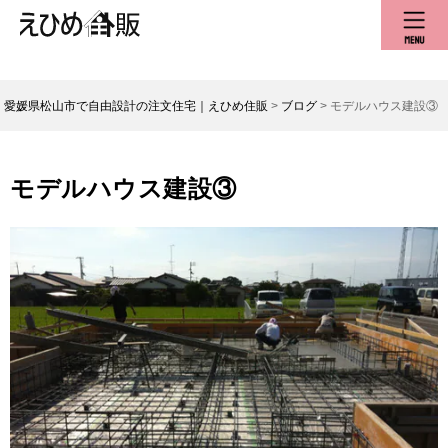
愛媛県松山市で自由設計の注文住宅｜えひめ住販
>
ブログ
>
モデルハウス建設③
モデルハウス建設③