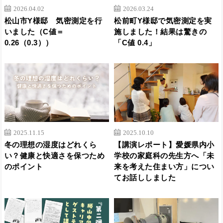
2026.04.02
2026.03.24
松山市Y様邸 気密測定を行
松前町Y様邸で気密測定を実
いました（C値＝
施しました！結果は驚きの
0.26（0.3））
「C値 0.4」
2025.11.15
2025.10.10
冬の理想の湿度はどれくら
【講演レポート】愛媛県内小
い？健康と快適さを保つため
学校の家庭科の先生方へ「未
のポイント
来を考えた住まい方」につい
てお話ししました