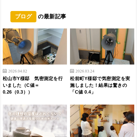
ブログ
の最新記事
2026.04.02
2026.03.24
松山市Y様邸 気密測定を行
松前町Y様邸で気密測定を実
いました（C値＝
施しました！結果は驚きの
0.26（0.3））
「C値 0.4」