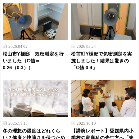
2026.04.02
2026.03.24
松山市Y様邸 気密測定を行
松前町Y様邸で気密測定を実
いました（C値＝
施しました！結果は驚きの
0.26（0.3））
「C値 0.4」
2025.11.15
2025.10.10
冬の理想の湿度はどれくら
【講演レポート】愛媛県内小
い？健康と快適さを保つため
学校の家庭科の先生方へ「未