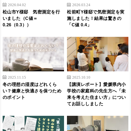
2026.04.02
2026.03.24
松山市Y様邸 気密測定を行
松前町Y様邸で気密測定を実
いました（C値＝
施しました！結果は驚きの
0.26（0.3））
「C値 0.4」
2025.11.15
2025.10.10
冬の理想の湿度はどれくら
【講演レポート】愛媛県内小
い？健康と快適さを保つため
学校の家庭科の先生方へ「未
のポイント
来を考えた住まい方」につい
てお話ししました