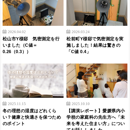
2026.04.02
2026.03.24
松山市Y様邸 気密測定を行
松前町Y様邸で気密測定を実
いました（C値＝
施しました！結果は驚きの
0.26（0.3））
「C値 0.4」
2025.11.15
2025.10.10
冬の理想の湿度はどれくら
【講演レポート】愛媛県内小
い？健康と快適さを保つため
学校の家庭科の先生方へ「未
のポイント
来を考えた住まい方」につい
てお話ししました