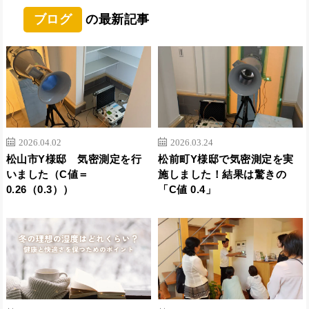
ブログ
の最新記事
2026.04.02
2026.03.24
松山市Y様邸 気密測定を行
松前町Y様邸で気密測定を実
いました（C値＝
施しました！結果は驚きの
0.26（0.3））
「C値 0.4」