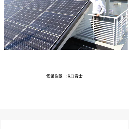
愛媛住販 滝口貴士