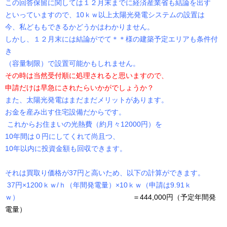
この回答保留に関しては１２月末までに経済産業省も結論を出す
といっていますので、10ｋｗ以上太陽光発電システムの設置は
今、私どももできるかどうかはわかりません。
しかし、１２月末には結論がでて＊＊様の建築予定エリアも条件付
き
（容量制限）で設置可能かもしれません。
その時は当然受付順に処理されると思いますので、
申請だけは早急にされたらいかがでしょうか？
また、太陽光発電はまだまだメリットがあります。
お金を産み出す住宅設備だからです。
これからお住まいの光熱費（約月々12000円）を
10年間は０円にしてくれて尚且つ、
10年以内に投資金額も回収できます。
それは買取り価格が37円と高いため、以下の計算ができます。
37円×1200ｋｗ/ｈ（年間発電量）×10ｋｗ（申請は9.91ｋ
ｗ）
＝444,000円（予定年間発
電量）