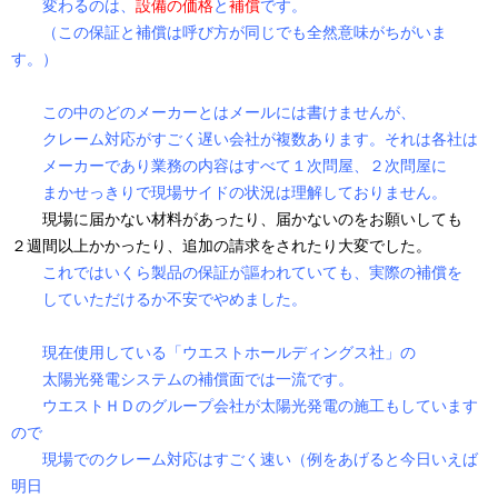
変わるのは、
設備の価格
と
補償
です。
（この保証と補償は呼び方が同じでも全然意味がちがいま
す。）
この中のどのメーカーとはメールには書けませんが、
クレーム対応がすごく遅い会社が複数あります。それは各社は
メーカーであり業務の内容はすべて１次問屋、２次問屋に
まかせっきりで現場サイドの状況は理解しておりません。
現場に届かない材料があったり、届かないのをお願いしても
２週間以上かかったり、追加の請求をされたり大変でした。
これではいくら製品の保証が謳われていても、実際の補償を
していただけるか不安でやめました。
現在使用している「ウエストホールディングス社」の
太陽光発電システムの補償面では一流です。
ウエストＨＤのグループ会社が太陽光発電の施工もしています
ので
現場でのクレーム対応はすごく速い（例をあげると今日いえば
明日