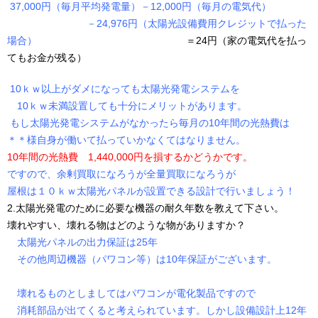
37,000円（毎月平均発電量）－12,000円（毎月の電気代）
－24,976円（太陽光設備費用クレジットで払った
場合）
＝24円（家の電気代を払っ
てもお金が残る）
10ｋｗ以上がダメになっても太陽光発電システムを
10ｋｗ未満設置しても十分にメリットがあります。
もし太陽光発電システムがなかったら毎月の10年間の光熱費は
＊＊様自身が働いて払っていかなくてはなりません。
10年間の光熱費 1,440,000円を損するかどうかです。
ですので、余剰買取になろうが全量買取になろうが
屋根は１０ｋｗ太陽光パネルが設置できる設計で行いましょう！
2.太陽光発電のために必要な機器の耐久年数を教えて下さい。
壊れやすい、壊れる物はどのような物がありますか？
太陽光パネルの出力保証は25年
その他周辺機器（パワコン等）は10年保証がございます。
壊れるものとしましてはパワコンが電化製品ですので
消耗部品が出てくると考えられています。しかし設備設計上12年