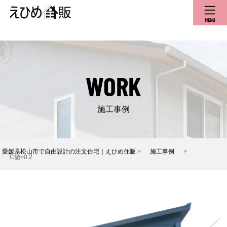
WORK
施工事例
愛媛県松山市で自由設計の注文住宅｜えひめ住販
>
施工事例
>
C値=0.2