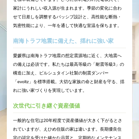
家計にうれしい収入源が生まれます。季節の変化に合わ
せて日差しを調整するパッシブ設計と、高性能な断熱・
気密性能により、一年を通して快適な室温を保ちます。
南海トラフ地震に備えた、揺れに強い家
愛媛県は南海トラフ地震の想定震源地に近く、大地震へ
の備えは必須です。私たちは最高等級の「耐震等級3」の
構造に加え、ビルシュタイン社製の制震ダンパー
「evoltz」を標準搭載。大切な家族の命と財産を守る、揺
れに強い家づくりを実現しています。
次世代に引き継ぐ資産価値
一般的な住宅は20年程度で資産価値が大きく下がるとさ
れていますが、えひめ住販の家は違います。長期優良住
宅の認定を受けた確かな品質と、定期的なメンテナンス